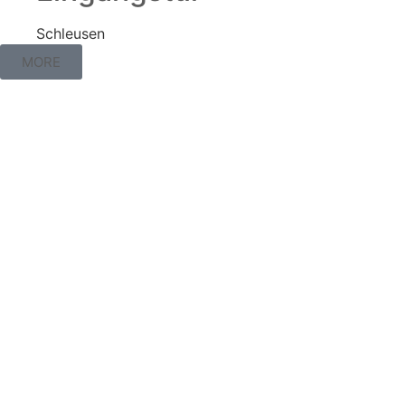
Schleusen
MORE
Interest piqued?
Don’t hesitate and contact us directly via our
homepage or by phone.
Contact