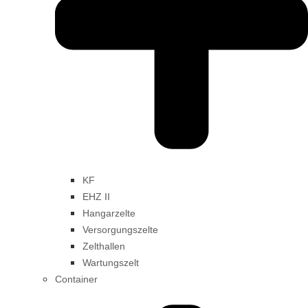
KF
EHZ II
Hangarzelte
Versorgungszelte
Zelthallen
Wartungszelt
Container