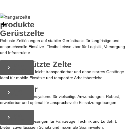
produkte
Gerüstzelte
Robuste Zeltlösungen auf stabiler Gerüstbasis für langfristige und
anspruchsvolle Einsätze. Flexibel einsetzbar für Logistik, Versorgung
und Infrastruktur.
Luftgestützte Zelte
Mehr
Erfahren
Schnell aufgebaut, leicht transportierbar und ohne starres Gestänge.
Ideal für mobile Einsätze und temporäre Arbeitsbereiche.
Container
Mehr
Erfahren
Modulare Containersysteme für vielseitige Anwendungen. Robust,
erweiterbar und optimal für anspruchsvolle Einsatzumgebungen.
Hangar
Mehr
Erfahren
Großflächige Zeltlösungen für Fahrzeuge, Technik und Luftfahrt.
Bieten zuverlässigen Schutz und maximale Spannweiten.