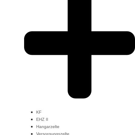
KF
EHZ II
Hangarzelte
Versorgungszelte