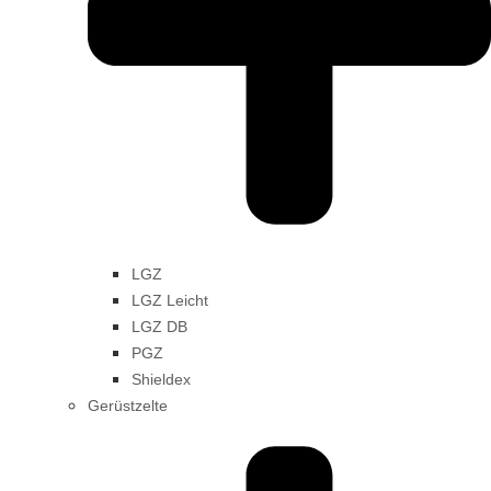
LGZ
LGZ Leicht
LGZ DB
PGZ
Shieldex
Gerüstzelte