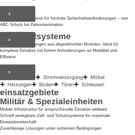
Schutz
Mehr
Erfahren
Spezialisierte Systeme für höchste Sicherheitsanforderungen – von
ABC-Schutz bis Dekontamination.
Komplettsysteme
Mehr
Erfahren
Ganzheitliche Lösungen aus abgestimmten Modulen. Ideal für
komplexe Einsätze mit hohen Anforderungen an Mobilität und
Effizienz.
Zubehör
Mehr
Mehr
Erfahren
Erfahren
Beleuchtung
Stromversorgung
Möbel
Heizungen
Böden
Türen
Schleusen
einsatzgebiete
Militär & Spezialeinheiten
Mobile Infrastruktur für anspruchsvolle Einsätze weltweit
Schnell verlegbare Zelt- und Schutzsysteme für maximale
Einsatzbereitschaft
Zuverlässige Lösungen unter extremen Bedingungen