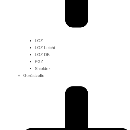
LGZ
LGZ Leicht
LGZ DB
PGZ
Shieldex
Gerüstzelte